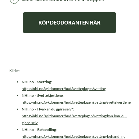
KÖP DEODORANTEN HÄR
Kilder:
NHI.no – Svetting
:
https://nhi.no/sykdommer/hud/svetteplager/svetting
NHI.no – Svettekjertlene
:
https://nhi.no/sykdommer/hud/svetteplager/svetting/svettekjertlene
NHI.no – Hva kan du gjøre selv?
:
https://nhi.no/sykdommer/hud/svetteplager/svetting/hva-kan-du-
gjore-selv
NHI.no – Behandling
:
https://nhi.no/sykdommer/hud/svetteplager/svetting/behandling