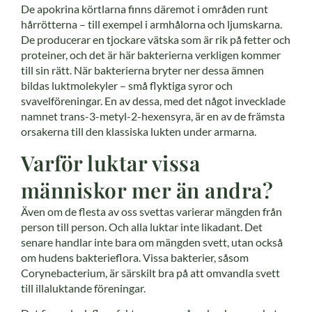
De apokrina körtlarna finns däremot i områden runt
hårrötterna – till exempel i armhålorna och ljumskarna.
De producerar en tjockare vätska som är rik på fetter och
proteiner, och det är här bakterierna verkligen kommer
till sin rätt. När bakterierna bryter ner dessa ämnen
bildas luktmolekyler – små flyktiga syror och
svavelföreningar. En av dessa, med det något invecklade
namnet trans-3-metyl-2-hexensyra, är en av de främsta
orsakerna till den klassiska lukten under armarna.
Varför luktar vissa
människor mer än andra?
Även om de flesta av oss svettas varierar mängden från
person till person. Och alla luktar inte likadant. Det
senare handlar inte bara om mängden svett, utan också
om hudens bakterieflora. Vissa bakterier, såsom
Corynebacterium, är särskilt bra på att omvandla svett
till illaluktande föreningar.