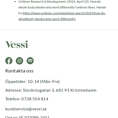
Unilever Research & Development. (2024, April 15). How do
whole-body deodorants work differently?
Unilever News.
Hentet
fra
https://www.unilever.com/news/news-search/2024/how-do-
wholebody-deodorants-work-differently/
Kontakta oss
Öppetider: 10-14 (Mån-Fre)
Adresse: Stockrosgatan 3, 681 91 Kristinehamn
Telefon: 0738 554 814
kundservice@vessi.se
Org nr: SE 502088-2451