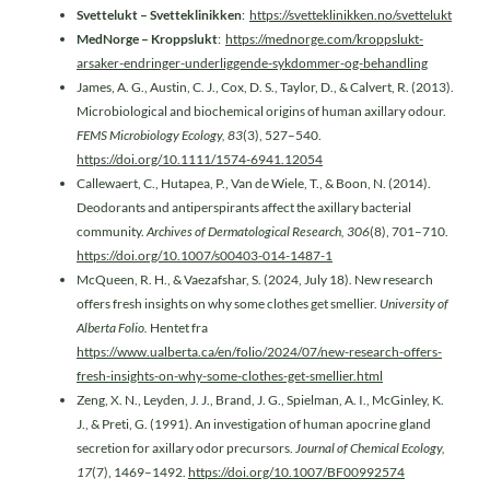
Svettelukt – Svetteklinikken
:
https://svetteklinikken.no/svettelukt
MedNorge – Kroppslukt
:
https://mednorge.com/kroppslukt-
arsaker-endringer-underliggende-sykdommer-og-behandling
James, A. G., Austin, C. J., Cox, D. S., Taylor, D., & Calvert, R. (2013).
Microbiological and biochemical origins of human axillary odour.
FEMS Microbiology Ecology, 83
(3), 527–540.
https://doi.org/10.1111/1574-6941.12054
Callewaert, C., Hutapea, P., Van de Wiele, T., & Boon, N. (2014).
Deodorants and antiperspirants affect the axillary bacterial
community.
Archives of Dermatological Research, 306
(8), 701–710.
https://doi.org/10.1007/s00403-014-1487-1
McQueen, R. H., & Vaezafshar, S. (2024, July 18). New research
offers fresh insights on why some clothes get smellier.
University of
Alberta Folio.
Hentet fra
https://www.ualberta.ca/en/folio/2024/07/new-research-offers-
fresh-insights-on-why-some-clothes-get-smellier.html
Zeng, X. N., Leyden, J. J., Brand, J. G., Spielman, A. I., McGinley, K.
J., & Preti, G. (1991). An investigation of human apocrine gland
secretion for axillary odor precursors.
Journal of Chemical Ecology,
17
(7), 1469–1492.
https://doi.org/10.1007/BF00992574