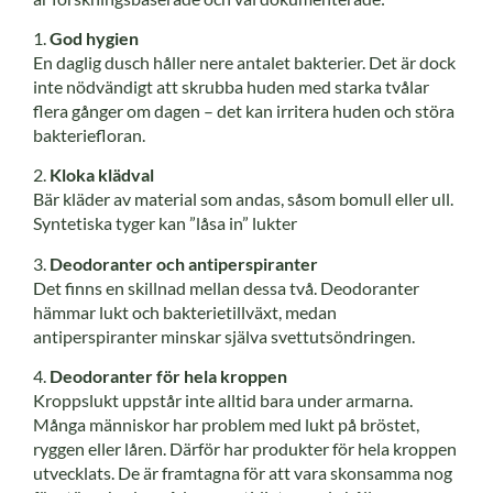
1.
God hygien
En daglig dusch håller nere antalet bakterier. Det är dock
inte nödvändigt att skrubba huden med starka tvålar
flera gånger om dagen – det kan irritera huden och störa
bakteriefloran.
2.
Kloka klädval
Bär kläder av material som andas, såsom bomull eller ull.
Syntetiska tyger kan ”låsa in” lukter
3.
Deodoranter och antiperspiranter
Det finns en skillnad mellan dessa två. Deodoranter
hämmar lukt och bakterietillväxt, medan
antiperspiranter minskar själva svettutsöndringen.
4.
Deodoranter för hela kroppen
Kroppslukt uppstår inte alltid bara under armarna.
Många människor har problem med lukt på bröstet,
ryggen eller låren. Därför har produkter för hela kroppen
utvecklats. De är framtagna för att vara skonsamma nog