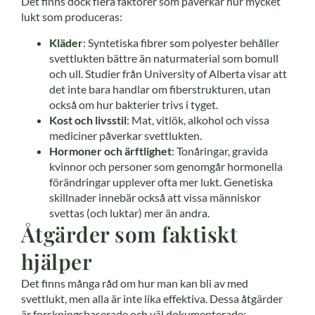
Det finns dock flera faktorer som påverkar hur mycket
lukt som produceras:
Kläder
: Syntetiska fibrer som polyester behåller
svettlukten bättre än naturmaterial som bomull
och ull. Studier från University of Alberta visar att
det inte bara handlar om fiberstrukturen, utan
också om hur bakterier trivs i tyget.
Kost och livsstil
: Mat, vitlök, alkohol och vissa
mediciner påverkar svettlukten.
Hormoner och ärftlighet
: Tonåringar, gravida
kvinnor och personer som genomgår hormonella
förändringar upplever ofta mer lukt. Genetiska
skillnader innebär också att vissa människor
svettas (och luktar) mer än andra.
Åtgärder som faktiskt
hjälper
Det finns många råd om hur man kan bli av med
svettlukt, men alla är inte lika effektiva. Dessa åtgärder
är forskningsbaserade och väl dokumenterade: