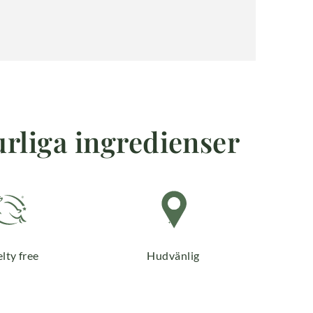
urliga ingredienser
lty free
Hudvänlig