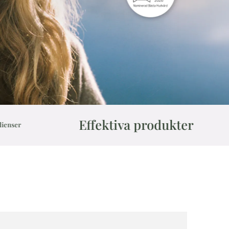
Effektiva produkter
Skonsamt oc