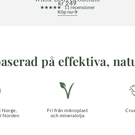
kr
249
★★★★★
★★★★★
11 recensioner
Köp nu
serad på effektiva, nat
i Norge,
Fri från mikroplast
Crue
 i Norden
och mineralolja