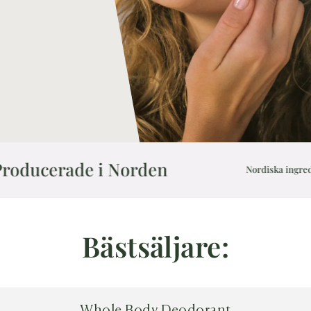
de i Norden
Nordiska ingredienser
Bästsäljare:
Whole Body Deodorant