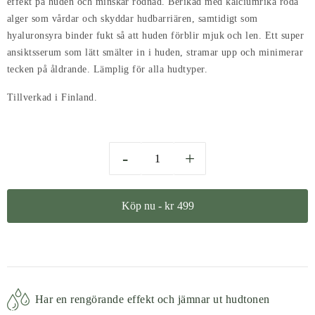
effekt på huden och minskar rodnad. Berikad med kalciumrika röda
alger som vårdar och skyddar hudbarriären, samtidigt som
hyaluronsyra binder fukt så att huden förblir mjuk och len. Ett super
ansiktsserum som lätt smälter in i huden, stramar upp och minimerar
tecken på åldrande. Lämplig för alla hudtyper.
Tillverkad i Finland.
-
+
Köp nu -
kr
499
Har en rengörande effekt och jämnar ut hudtonen