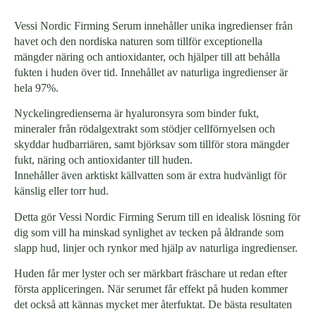
Vessi Nordic Firming Serum innehåller unika ingredienser från
havet och den nordiska naturen som tillför exceptionella
mängder näring och antioxidanter, och hjälper till att behålla
fukten i huden över tid. Innehållet av naturliga ingredienser är
hela 97%.
Nyckelingredienserna är hyaluronsyra som binder fukt,
mineraler från rödalgextrakt som stödjer cellförnyelsen och
skyddar hudbarriären, samt björksav som tillför stora mängder
fukt, näring och antioxidanter till huden.
Innehåller även arktiskt källvatten som är extra hudvänligt för
känslig eller torr hud.
Detta gör Vessi Nordic Firming Serum till en idealisk lösning för
dig som vill ha minskad synlighet av tecken på åldrande som
slapp hud, linjer och rynkor med hjälp av naturliga ingredienser.
Huden får mer lyster och ser märkbart fräschare ut redan efter
första appliceringen. När serumet får effekt på huden kommer
det också att kännas mycket mer återfuktat. De bästa resultaten