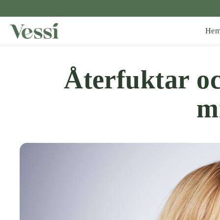
He
Återfuktar oc
m