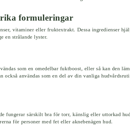
trika formuleringar
ser, vitaminer eller fruktextrakt. Dessa ingredienser hjälp
e en strålande lyster.
vändas som en omedelbar fuktboost, eller så kan den lä
an också användas som en del av din vanliga hudvårdsruti
 fungerar särskilt bra för torr, känslig eller uttorkad hu
porerna för personer med fet eller aknebenägen hud.