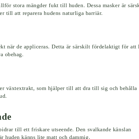
llför stora mängder fukt till huden. Dessa masker är särsk
 till att reparera hudens naturliga barriär.
när de appliceras. Detta är särskilt fördelaktigt för att
ra obehag.
 växtextrakt, som hjälper till att dra till sig och behålla 
hud.
nde
drar till ett friskare utseende. Den svalkande känslan
 när huden känns lite matt och dammig.