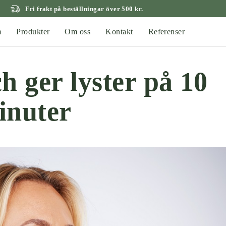
Fri frakt på beställningar över 500 kr.
m
Produkter
Om oss
Kontakt
Referenser
h ger lyster på 10
inuter