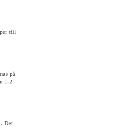
er till
mnas på
n 1-2
d. Det