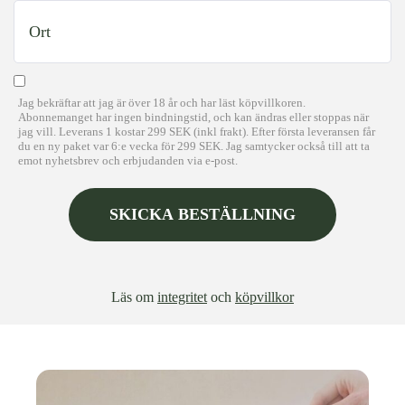
city
(Obligatoriskt)
Jag bekräftar att jag är över 18 år och har läst köpvillkoren.
Abonnemanget har ingen bindningstid, och kan ändras eller stoppas när
jag vill. Leverans 1 kostar 299 SEK (inkl frakt). Efter första leveransen får
du en ny paket var 6:e vecka för 299 SEK. Jag samtycker också till att ta
emot nyhetsbrev och erbjudanden via e-post.
Läs om
integritet
och
köpvillkor